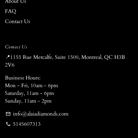
About Us
FAQ
Contact Us
Contact Us
📍1155 Rue Metcalfe, Suite 1500, Montreal, QC H3B
2V6
Business Hours:
Mon - Fri, 10am - 6pm
Saturday, 11am - 6pm
Sunday, 11am - 2pm
info@alaiadiamonds.com
email
5145607313
phone