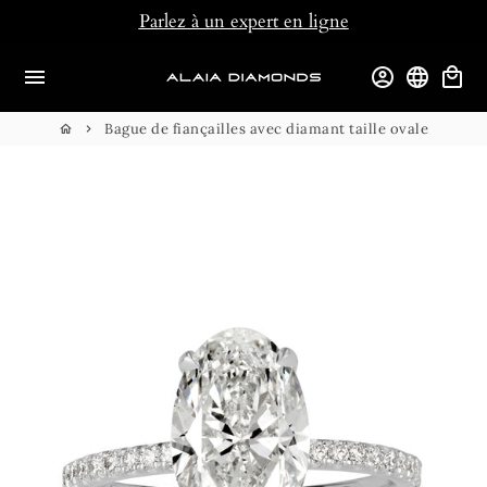
Passer
Parlez à un expert en ligne
au
contenu
menu
account_circle
language
local_mall
Bague de fiançailles avec diamant taille ovale
home
keyboard_arrow_right