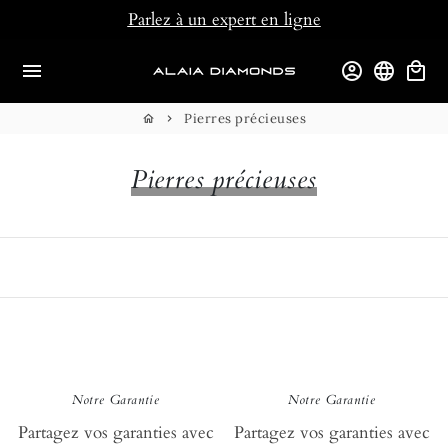
Passer
Parlez à un expert en ligne
au
contenu
menu
account_circle
language
local_mall
Pierres précieuses
home
keyboard_arrow_right
Pierres précieuses
loyauté
loy
Notre Garantie
Notre Garantie
Partagez vos garanties avec
Partagez vos garanties avec