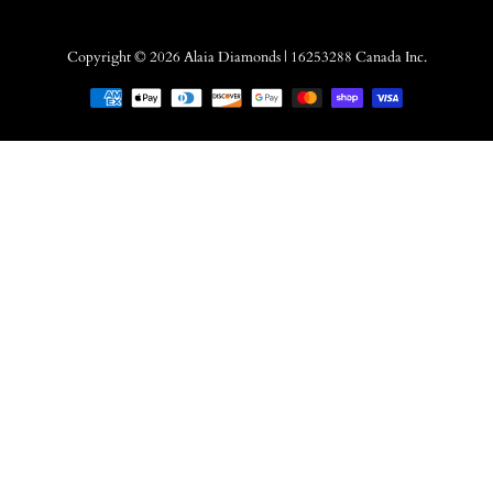
Copyright © 2026
Alaia Diamonds
| 16253288 Canada Inc.
Moyens
de
paiement