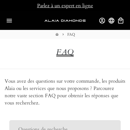
Passer
Parlez à un expert en ligne
au
contenu
menu
account_circle
language
local_mall
FAQ
home
keyboard_arrow_right
FAQ
Vous avez des questions sur votre commande, les produits
Alaia ou les services que nous proposons ? Parcourez
notre vaste section FAQ pour obtenir les réponses que
vous recherchez.