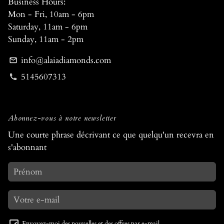
Business Hours:
Mon - Fri, 10am - 6pm
Saturday, 11am - 6pm
Sunday, 11am - 2pm
info@alaiadiamonds.com
email
5145607313
phone
Abonnez-vous à notre newsletter
Une courte phrase décrivant ce que quelqu'un recevra en
s'abonnant
Envoyez-moi des nouvelles et des offres par e-mail