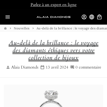
Passer
Parlez à un expert en ligne
au
contenu
menu
account_circle
language
local_mall
Nouvelles
Au-delà de la brillance : le voyage des diama
home
keyboard_arrow_right
keyboard_arrow_right
Au-delà de la brillance : le voyage
des diamants éthiques vers votre
collection de bijoux
Alaia Diamonds
13 avril 2024
0 commentaire
person
calendar_today
comment